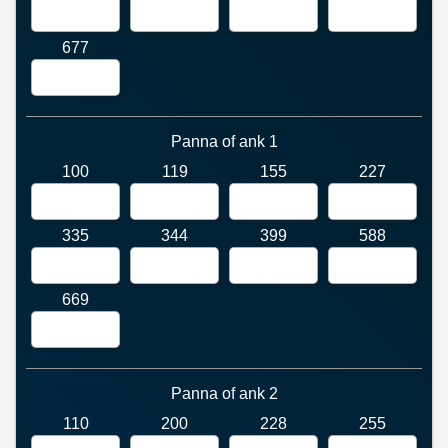
677
Panna of ank 1
100
119
155
227
335
344
399
588
669
Panna of ank 2
110
200
228
255