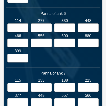
Panna of ank 6
114
277
330
448
466
556
600
880
899
Panna of ank 7
115
133
188
223
377
449
557
566