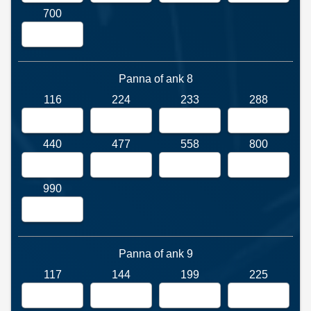
700
Panna of ank 8
116
224
233
288
440
477
558
800
990
Panna of ank 9
117
144
199
225