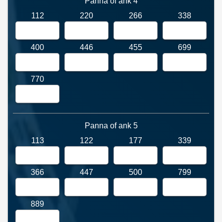
Panna of ank 4
112
220
266
338
400
446
455
699
770
Panna of ank 5
113
122
177
339
366
447
500
799
889